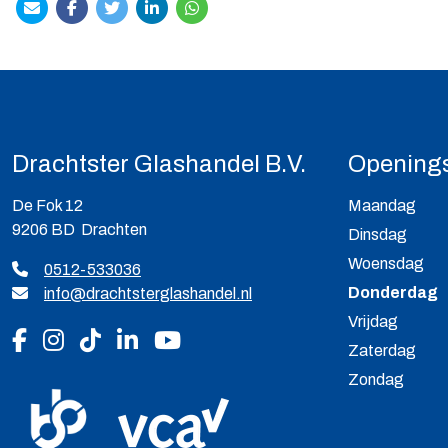
Drachtster Glashandel B.V.
Openings
De Fok 12
Maandag
9206 BD Drachten
Dinsdag
Woensdag
0512-533036
Donderdag
info@drachtsterglashandel.nl
Vrijdag
Volg ons op Facebook
Volg ons op Instagram
Volg ons op Tiktok
Volg ons op LinkedIn
Volg ons op YouTube
Zaterdag
Zondag