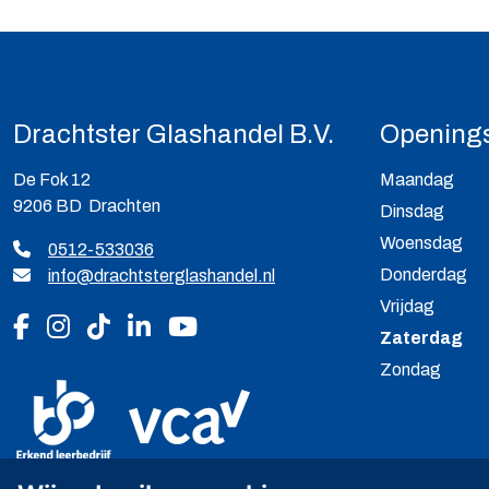
Drachtster Glashandel B.V.
Openings
De Fok 12
Maandag
9206 BD Drachten
Dinsdag
Woensdag
0512-533036
Donderdag
info@drachtsterglashandel.nl
Vrijdag
Volg ons op Facebook
Volg ons op Instagram
Volg ons op Tiktok
Volg ons op LinkedIn
Volg ons op YouTube
Zaterdag
Zondag