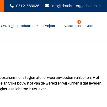
0512-533036
info@drachtsterglashandel.nl
1
Onze glasproducten
Projecten
Vacatures
Contact
t beschermt ons tegen allerlei weersinvloeden van buiten. Het
 belangrijke bouwstof van de wereld en wij kunnen u dat leveren.
s laat licht toe in uw leven.