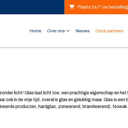
Plaats 24/7 uw bestelling
Home
Over ons
Nieuws
Onze partners
 zonder licht! Glas laat licht toe; een prachtige eigenschap en he
ook in de vrije tijd, overal is glas en gelukkig maar. Glas is een
neerde producten, hardglas, zonwerend, brandwerend). Nowak gla