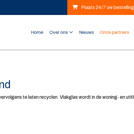
Plaats 24/7 uw bestelling
Home
Over ons
Nieuws
Onze partners
and
rvolgens te laten recyclen. Vlakglas wordt in de woning- en utitl