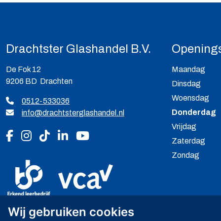
Drachtster Glashandel B.V.
Openings
De Fok 12
Maandag
9206 BD Drachten
Dinsdag
Woensdag
0512-533036
Donderdag
info@drachtsterglashandel.nl
Vrijdag
Volg ons op Facebook
Volg ons op Instagram
Volg ons op Tiktok
Volg ons op LinkedIn
Volg ons op YouTube
Zaterdag
Zondag
Wij gebruiken cookies