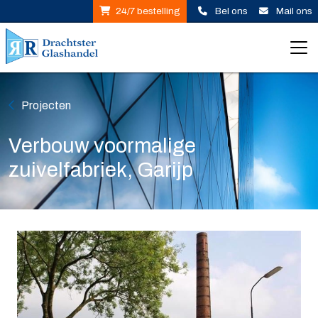
Projecten
Verbouw voormalige
zuivelfabriek, Garijp