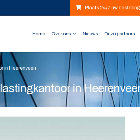
Plaats 24/7 uw bestelling
Home
Over ons
Nieuws
Onze partners
or in Heerenveen
lastingkantoor in Heerenvee