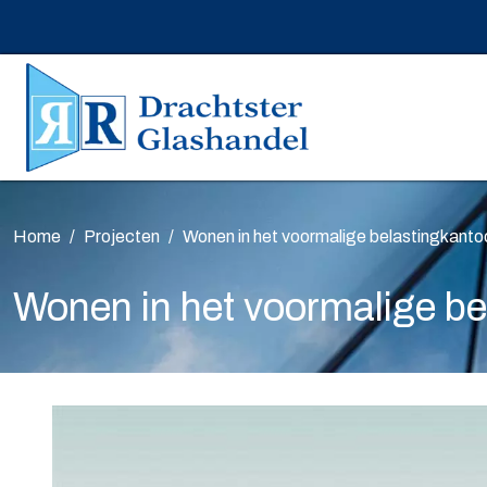
Home
Projecten
Wonen in het voormalige belastingkanto
Wonen in het voormalige be